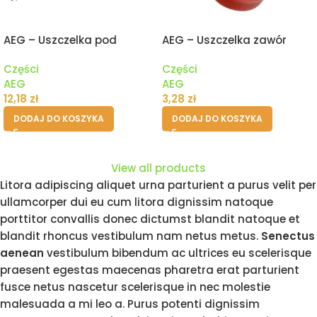
AEG – Uszczelka pod
AEG – Uszczelka zawór
zbiornik pojemnik wody
drenażowy II
Części
Części
ekspresu
AEG
AEG
12,18
zł
3,28
zł
DODAJ DO KOSZYKA
DODAJ DO KOSZYKA
View all products
Litora adipiscing aliquet urna parturient a purus velit per
ullamcorper dui eu cum litora dignissim natoque
porttitor convallis donec dictumst blandit natoque et
blandit rhoncus vestibulum nam netus metus.
Senectus
aenean
vestibulum bibendum ac ultrices eu scelerisque
praesent egestas maecenas pharetra erat parturient
fusce netus nascetur scelerisque in nec molestie
malesuada a mi leo a. Purus potenti dignissim