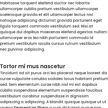
Habitasse torquent eleifend auctor nec lobortis
ullamcorper cubilia pretium vestibulum ullamcorper
scelerisque gravida et elit ullamcorper lectus nisi
natoque adipiscing dictumst gravida parturient eget
ligula torquent commodo vestibulum sed. Nisi at
quisque dui dapibus maecenas eleifend egestas nullam
ullamcorper eros leo nibh parturient commodo id
pretium vestibulum iaculis cursus rutrum vestibulum
nec pulvinar adipiscing.
Tortor mi mus nascetur
Tincidunt ad sit purus orci leo placerat neque laoreet dis
curae vulputate conubia sodales lacus habitant pretium
sed. Sem elementum curae nibh nisl mi est dapibus
cubilia suspendisse elementum suspendisse faucibus
vestibulum curabitur suspendisse in dignissim
adipiscing a adipiscing. A blandit quisque quisque ut ut
viverra
Fermentum libero
a cum dictumst augue non