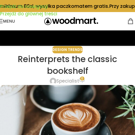
minimum 80zł, wysyłka paczkomatem gratis.
Przy zakupi
Przejdź do nawigacji
Przejdź do głównej treści
MENU
DESIGN TRENDS
Reinterprets the classic
bookshelf
0
Specialist