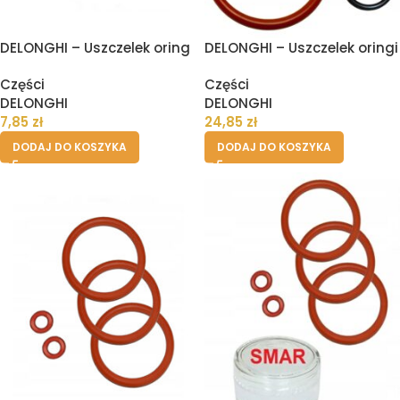
DELONGHI – Uszczelek oring
DELONGHI – Uszczelek oringi
bloku zaparzania ekspresu
bloku zaparzania i
Części
Części
spieniacza
DELONGHI
DELONGHI
7,85
zł
24,85
zł
DODAJ DO KOSZYKA
DODAJ DO KOSZYKA