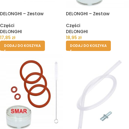
DELONGHI – Zestaw
DELONGHI – Zestaw
naprawczy uszczelek oring
naprawczy uszczelek oring
Części
Części
bloku zaparzania ekspresu
bloku zaparzania ekspresu,
DELONGHI
DELONGHI
smar
17,85
zł
18,95
zł
DODAJ DO KOSZYKA
DODAJ DO KOSZYKA