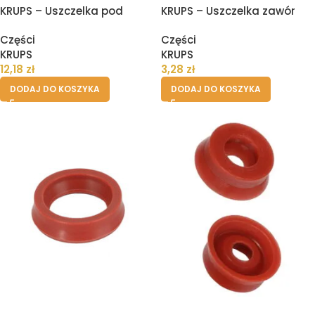
KRUPS – Uszczelka pod
KRUPS – Uszczelka zawór
zbiornik pojemnik wody
drenażowy II
Części
Części
ekspresu
KRUPS
KRUPS
12,18
zł
3,28
zł
DODAJ DO KOSZYKA
DODAJ DO KOSZYKA