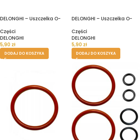
DELONGHI – Uszczelka O-
DELONGHI – Uszczelka O-
RING do spieniacza
RING dyszy pary ekspresu
Części
Części
ekspresu
DELONGHI
DELONGHI
5,90
zł
5,90
zł
DODAJ DO KOSZYKA
DODAJ DO KOSZYKA