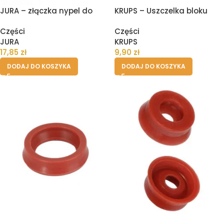
JURA – złączka nypel do
KRUPS – Uszczelka bloku
wężyka Cappuccinatore –
zaparzania ekspresu – 2szt
Części
Części
Długa
JURA
KRUPS
17,85
zł
9,90
zł
DODAJ DO KOSZYKA
DODAJ DO KOSZYKA