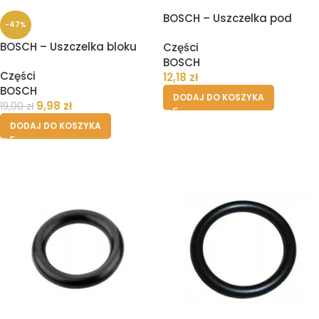
BOSCH – Uszczelka pod
-47%
zbiornik pojemnik wody
BOSCH – Uszczelka bloku
Części
ekspresu
zaparzania ekspresu
BOSCH
Części
12,18
zł
BOSCH
DODAJ DO KOSZYKA
9,98
zł
19,00
zł
DODAJ DO KOSZYKA