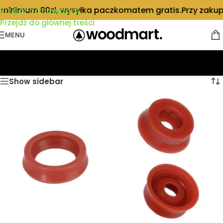
minimum 80zł, wysyłka paczkomatem gratis.
Przy zakupi
Przejdź do nawigacji
Przejdź do głównej treści
MENU
Strona główna
/
Części
Show sidebar