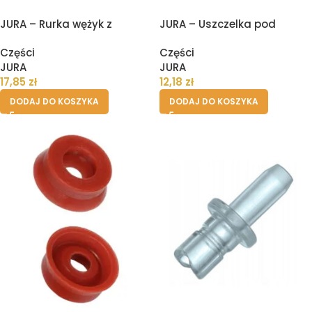
JURA – Rurka wężyk z
JURA – Uszczelka pod
łącznikiem do spieniacza
zbiornik pojemnik wody
Części
Części
mleka – 36 cm
ekspresu
JURA
JURA
17,85
zł
12,18
zł
DODAJ DO KOSZYKA
DODAJ DO KOSZYKA