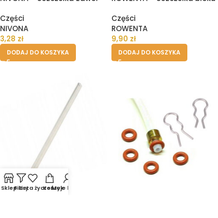
drenażowy II
zaparzania ekspresu – 2szt
Części
Części
NIVONA
ROWENTA
3,28
zł
9,90
zł
DODAJ DO KOSZYKA
DODAJ DO KOSZYKA
Sklep
Filtry
Lista życzeń
Koszyk
Moje konto
Rurka zbiornika na mleko
SAECO PHILIPS – 2 spinki