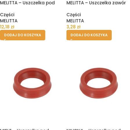
MELITTA – Uszczelka pod
MELITTA – Uszczelka zawór
zbiornik pojemnik wody
drenażowy II
Części
Części
ekspresu
MELITTA
MELITTA
12,18
zł
3,28
zł
DODAJ DO KOSZYKA
DODAJ DO KOSZYKA