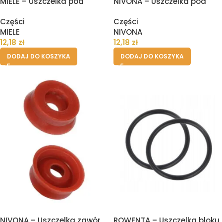
MIELE – Uszczelka pod
NIVONA – Uszczelka pod
zbiornik pojemnik wody
zbiornik pojemnik wody
Części
Części
ekspresu
ekspresu
MIELE
NIVONA
12,18
zł
12,18
zł
DODAJ DO KOSZYKA
DODAJ DO KOSZYKA
NIVONA – Uszczelka zawór
ROWENTA – Uszczelka bloku