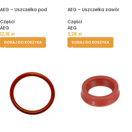
AEG – Uszczelka pod
AEG – Uszczelka zawór
zbiornik pojemnik wody
drenażowy II
Części
Części
ekspresu
AEG
AEG
12,18
zł
3,28
zł
DODAJ DO KOSZYKA
DODAJ DO KOSZYKA