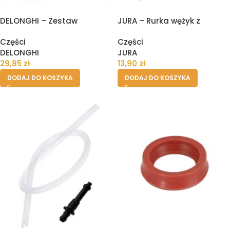
DELONGHI – Zestaw
JURA – Rurka wężyk z
naprawczy uszczelek oring
łącznikiem do spieniacza
Części
Części
bloku zaparzania ekspresu,
mleka – 36 cm
DELONGHI
JURA
smar, szczoteczka
29,85
zł
13,90
zł
DODAJ DO KOSZYKA
DODAJ DO KOSZYKA