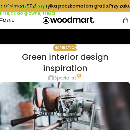
a minimum 80zł, wysyłka paczkomatem gratis.
Przy zaku
Przejdź do nawigacji
Przejdź do głównej treści
MENU
INSPIRATION
Green interior design
inspiration
0
Specialist