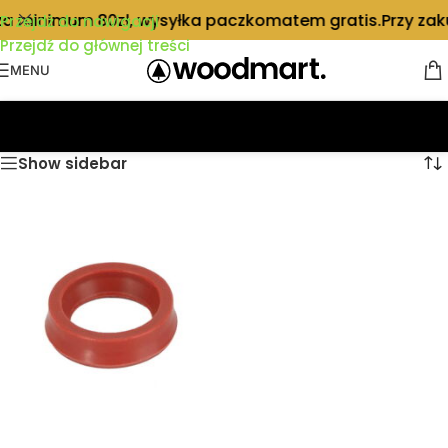
 za minimum 80zł, wysyłka paczkomatem gratis.
Przy za
Przejdź do nawigacji
Przejdź do głównej treści
MENU
Strona główna
/
MIELE
Show sidebar