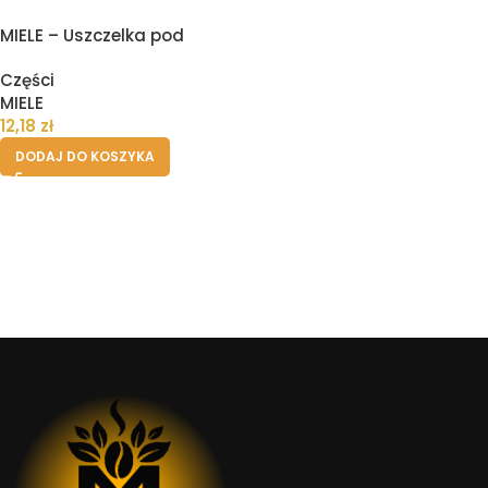
MIELE – Uszczelka pod
zbiornik pojemnik wody
Części
ekspresu
MIELE
12,18
zł
DODAJ DO KOSZYKA