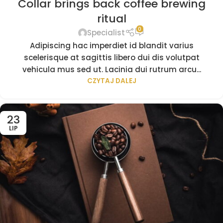
Collar brings back coffee brewing
ritual
0
Specialist
Adipiscing hac imperdiet id blandit varius
scelerisque at sagittis libero dui dis volutpat
vehicula mus sed ut. Lacinia dui rutrum arcu...
CZYTAJ DALEJ
23
LIP