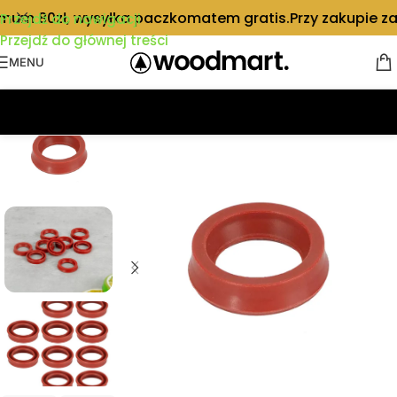
mum 80zł, wysyłka paczkomatem gratis.
Przy zakupie za
Przejdź do nawigacji
Przejdź do głównej treści
MENU
Strona główna
/
Części