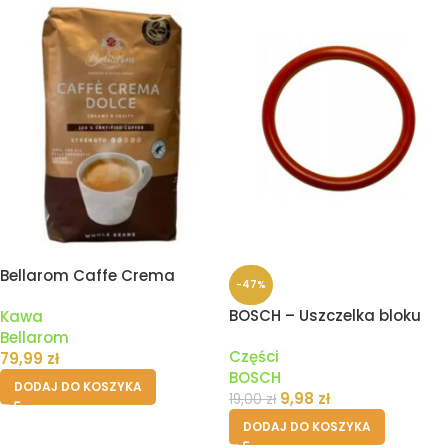
Bellarom Caffe Crema
-47%
Dolce Kawa Ziarnista – 1kg
BOSCH – Uszczelka bloku
Kawa
zaparzania ekspresu
Bellarom
Części
79,99
zł
BOSCH
DODAJ DO KOSZYKA
9,98
zł
19,00
zł
DODAJ DO KOSZYKA