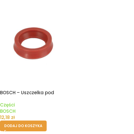
BOSCH – Uszczelka pod
zbiornik pojemnik wody
Części
ekspresu
BOSCH
12,18
zł
DODAJ DO KOSZYKA