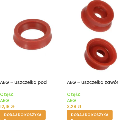
AEG – Uszczelka pod
AEG – Uszczelka zawór
zbiornik pojemnik wody
drenażowy II
Części
Części
ekspresu
AEG
AEG
12,18
zł
3,28
zł
DODAJ DO KOSZYKA
DODAJ DO KOSZYKA