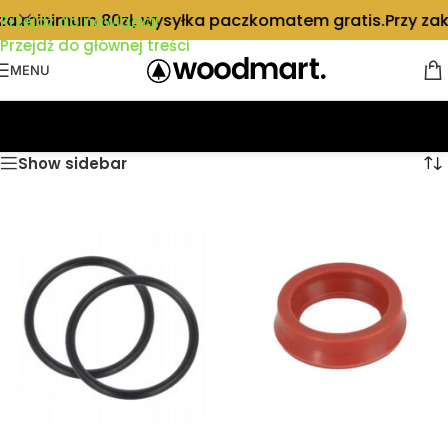
 za minimum 80zł, wysyłka paczkomatem gratis.
Przy za
Przejdź do nawigacji
Przejdź do głównej treści
MENU
Strona główna
/
KRUPS
Show sidebar