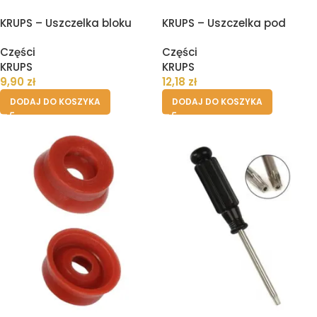
KRUPS – Uszczelka bloku
KRUPS – Uszczelka pod
zaparzania ekspresu – 2szt
zbiornik pojemnik wody
Części
Części
ekspresu
KRUPS
KRUPS
9,90
zł
12,18
zł
DODAJ DO KOSZYKA
DODAJ DO KOSZYKA