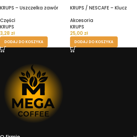
KRUPS – Uszczelka zawór
KRUPS / NESCAFE – Klucz
drenażowy II
specjalny wkrętak do śrub
Części
Akcesoria
ekspresu – wszystkie
KRUPS
KRUPS
modele
3,28
zł
25,00
zł
DODAJ DO KOSZYKA
DODAJ DO KOSZYKA
O firmie